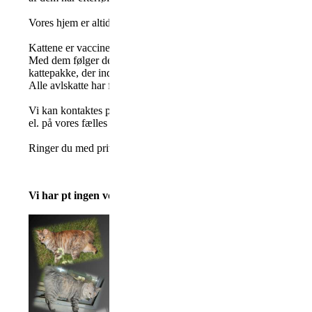
Vores hjem er altid åben for et besøg.
Kattene er vaccineret, chip mærket, registreret i katteregisteret, sa
Med dem følger deres Felis Danica samtavle, diplomer fra udstilli
kattepakke, der indeholder mad, tæppe, legetøj, kam, børste, ne
Alle avlskatte har fået lavet fuld DNA test for arvelige sygdomm
Vi kan kontaktes på Jeanette på +45 6175 8317 Knud Erik på 
el. på vores fælles mail dkkurilean@gmail.com
Ringer du med privat nr, så svare vi ikke
Vi har pt ingen voksne til omplacering