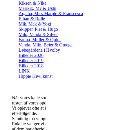
Kiksen & Nika
Marikix, My & Ushi
Agatha, Miss Marple & Franscesca
Ethan & Bølle
Mik, Mak & Yogi
Skipper, Plet & Hugo
Milo, Vanda & Silver
Fauna, Muller & Quini
Vanda, Milo, Beier & Omega
Løbegårdene i Hvolby
Billeder 2020
Billeder 2019
Billeder 2018
LINK
Hippie Kiwi kunst
Når vores katte som tages ud af avlen, vælger vi oftes at omplace
resten af vores opdræt.
Vi oplever ofte at kattens status i flokken ændre sig, når de bliver 
efterfølgende.
Samtidig må vi også erkende at katten fortjener et liv som sofalø
Enkelte vælger vi at beholde som show kastrater eller hyggeonkler
af dem har efterfølgende fået nye hjem, da det perfkete hjem lige