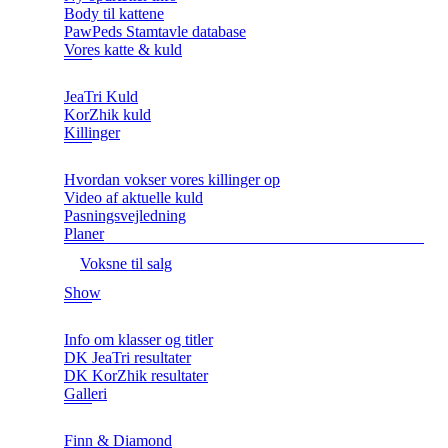
Body til kattene
PawPeds Stamtavle database
Vores katte & kuld
JeaTri Kuld
KorZhik kuld
Killinger
Hvordan vokser vores killinger op
Video af aktuelle kuld
Pasningsvejledning
Planer
Voksne til salg
Show
Info om klasser og titler
DK JeaTri resultater
DK KorZhik resultater
Galleri
Finn & Diamond