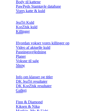
Body til kattene
PawPeds Stamtavle database
Vores katte & kuld
JeaTri Kuld
KorZhik kuld
Killinger
Hvordan vokser vores killinger op
Video af aktuelle kuld
Pasningsvejledning
Planer
Voksne til salg
Show
Info om klasser og titler
DK JeaTri resultater
DK KorZhik resultater
Galleri
Finn & Diamond
Kiksen & Nika
Marikix, My & Ushi