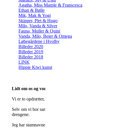
Agatha, Miss Marple & Franscesca
Ethan & Bølle
Mik, Mak & Yogi
Skipper, Plet & Hugo
Milo, Vanda & Silver
Fauna, Muller & Quini
Vanda, Milo, Beier & Omega
Løbegårdene i Hvolby
Billeder 2020
Billeder 2019
Billeder 2018
LINK
Hippie Kiwi kunst
Lidt om os og vores opdræt (Skrevet af Jeanette)
Vi er to opdrætter, som har fundet hinanden i en moden alder o
Selv om vi bor sammen, har vi valgt at beholde hvert vores opdræ
drengene.
Jeg har stamnavnet DK JeaTri og har opdrættet siden 2010. I ok