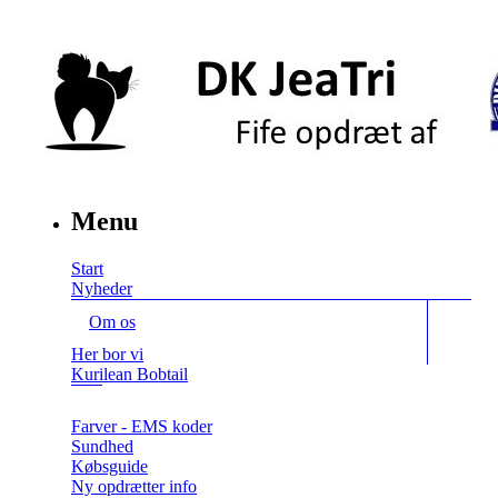
Menu
Start
Nyheder
Om os
Her bor vi
Kurilean Bobtail
Farver - EMS koder
Sundhed
Købsguide
Ny opdrætter info