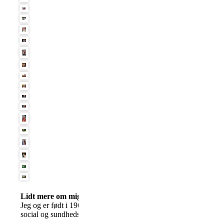
Lidt mere om mig (Jeanette):
Jeg og er født i 1966, opvokset i Thyborøn. Har gået 3 år på Thy
social og sundhedshjælper i 2013, men er nu førtidspensionist ef