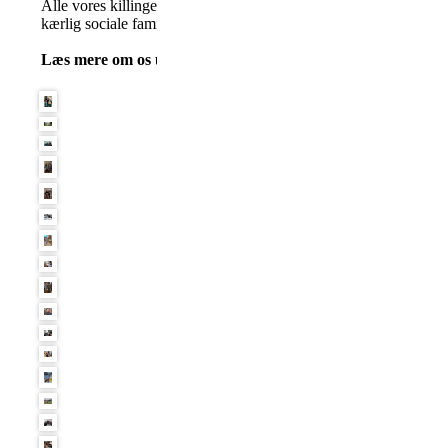
Alle vores killinger fødes og vokser op i vores stue, da vi ønsker
kærlig sociale familiemedlemmer.
Læs mere om os under billed galleriet