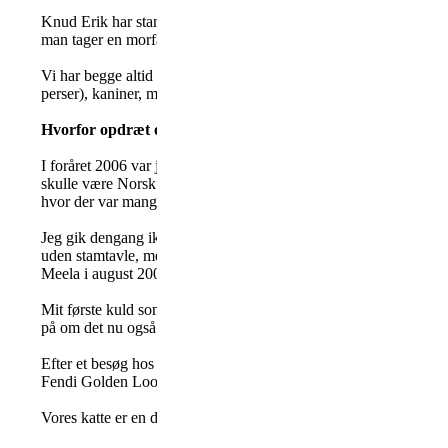
Knud Erik har stamnavnet DK KorZhik's og har opdrættet siden
man tager en morfar og den daglige pelspleje.
Vi har begge altid været glade for dyr og vores børn er derfor na
perser), kaniner, marsvin, hamstre, rotter, fugle, fisk og heste.
Hvorfor opdræt og Kurilean Bobtail
I foråret 2006 var jeg på udkig efter en ny kat til min yngste sø
skulle være Norsk skovkat. Derfor gik turen på biblioteket for a
hvor der var mange forskellige racer i. Da jeg fik læst om Maine 
Jeg gik dengang ikke så meget op i det med stamtavlen, da det jo
uden stamtavle, men som jeg lærte mere om racen, fik jeg ønsket o
Meela i august 2009, lå det lige som det mest rigtige at gøre.
Mit første kuld som registreret opdrætter, kom til verden i juli 
på om det nu også var den race jeg ville være opdrætter af.
Efter et besøg hos en opdrætter i Herning, forelskede jeg mig i 
Fendi Golden Look * LT. Det var lige racen for mig, og jeg har ik
Vores katte er en del af familien, de har adgang til det meste af