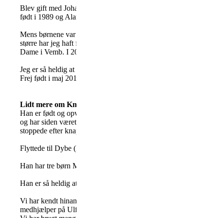
Blev gift med Johannes i 1986, han døde i 2010 efter flere års 
født i 1989 og Alan født i 1993. Gården Hvolby, var Johannes f
Mens børnene var små var jeg hjemmegående og medhjælpende hus
større har jeg haft forskellige jobs. Kørt morgenbrød ud for en 
Dame i Vemb. I 2001 solgte vi ca halvdelen af jorden fra.
Jeg er så heldig at være farmor til Signe født i maj 2015, Johann
Frej født i maj 2019 og Nohr født i juni 2022.
Lidt mere om Knud Erik:
Han er født og opvokset i Holstebro i 1952. Kom ind som livgard
og har siden været på dragon kasernen i Holstebro, som konstabe
stoppede efter knap 25 år
Flyttede til Dybe (Lemvig kommune) og har været taxichauffør i
Han har tre børn Martin, Vicki og Erik. Der er ingen kontakt m
Han er så heldig at være morfar til Victor født maj 2016. Oliver 
Vi har kendt hinanden i mange år gennem baneskydning. Jeg s
medhjælper på Ulfborg Skyttecenter.