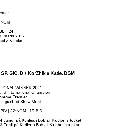
emier
2*NOM |
BL n 24
7. marts 2017
ksel & Vibeke
SP. GIC. DK KorZhik's Katie, DSM
TIONAL WINNER 2021
and International Champion
preme Premier
stinguished Show Merit
1*BIV | 32*NOM | 15*BIS |
4 Junior på Kurilean Bobtail Klubbens topkat.
3 Fertil på Kurilean Bobtail Klubbens topkat.