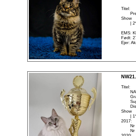
Titel:
Pr
Show
| 
EMS: K
Født: 2
Ejer: A
NW21. 
Titel:
NA
Gr
Su
Di
Show
| 
2017:
Nr 
Nr 
2020: