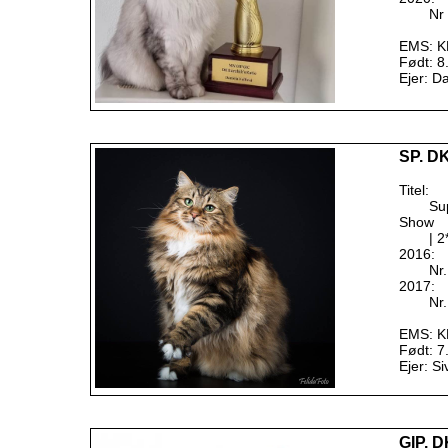
Nr 
EMS: K
Født: 8
Ejer: D
SP. DK
Titel:
Su
Show
| 2
2016:
Nr.
2017:
Nr.
EMS: K
Født: 7
Ejer: Si
GIP. D