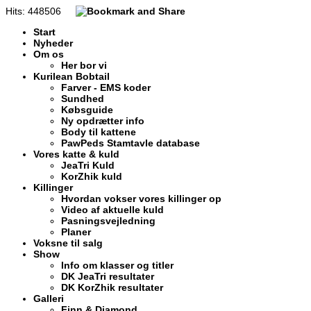
Hits: 448506
Start
Nyheder
Om os
Her bor vi
Kurilean Bobtail
Farver - EMS koder
Sundhed
Købsguide
Ny opdrætter info
Body til kattene
PawPeds Stamtavle database
Vores katte & kuld
JeaTri Kuld
KorZhik kuld
Killinger
Hvordan vokser vores killinger op
Video af aktuelle kuld
Pasningsvejledning
Planer
Voksne til salg
Show
Info om klasser og titler
DK JeaTri resultater
DK KorZhik resultater
Galleri
Finn & Diamond