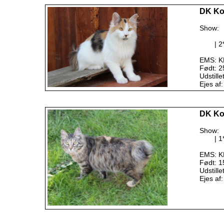
DK Ko
Show:
| 
EMS: KB
Født: 2
Udstille
Ejes af:
DK Ko
Show:
| 
EMS: KB
Født: 15
Udstille
Ejes af: