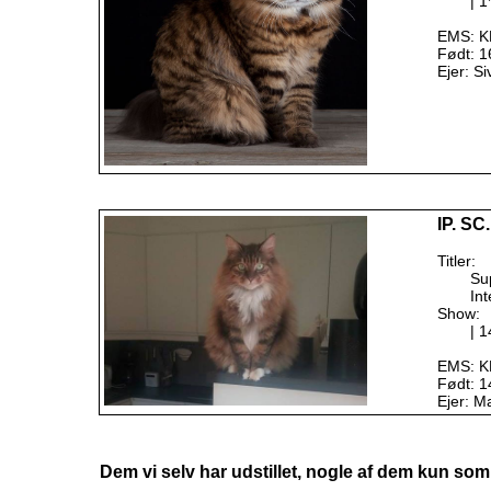
| 1
EMS: K
Født: 1
Ejer: Si
IP. SC
Titler:
Su
Int
Show:
| 
EMS: KB
Født: 1
Ejer: M
Dem vi selv har udstillet, nogle af dem kun som ki