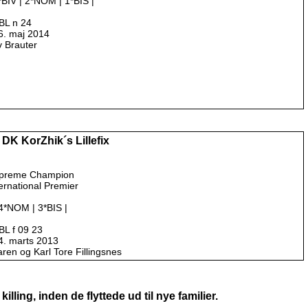
*BIV | 2*NOM | 1*BIS |
BL n 24
6. maj 2014
v Brauter
. DK KorZhik´s Lillefix
preme Champion
ernational Premier
14*NOM | 3*BIS |
L f 09 23
4. marts 2013
aren og Karl Tore Fillingsnes
lling, inden de flyttede ud til nye familier.