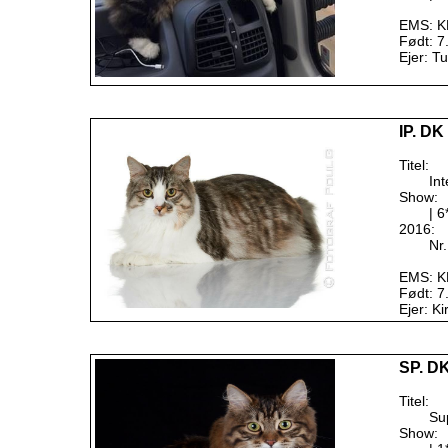
EMS: K
Født: 7
Ejer: T
IP. DK
Titel:
Int
Show:
| 
2016:
Nr.
EMS: K
Født: 7
Ejer: K
SP. DK
Titel:
Su
Show: