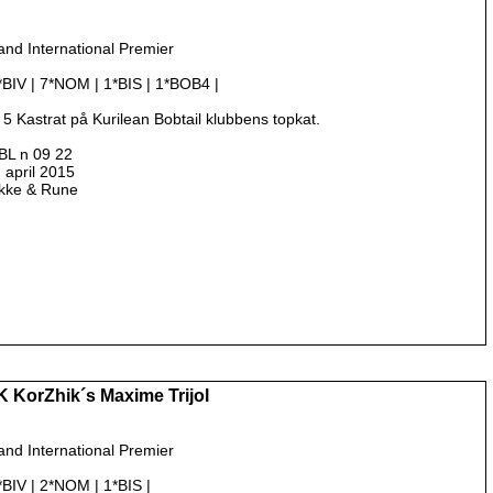
and International Premier
2*BIV | 7*NOM | 1*BIS | 1*BOB4 |
 5 Kastrat på Kurilean Bobtail klubbens topkat.
BL n 09 22
. april 2015
ykke & Rune
K KorZhik´s Maxime Trijol
and International Premier
*BIV | 2*NOM | 1*BIS |