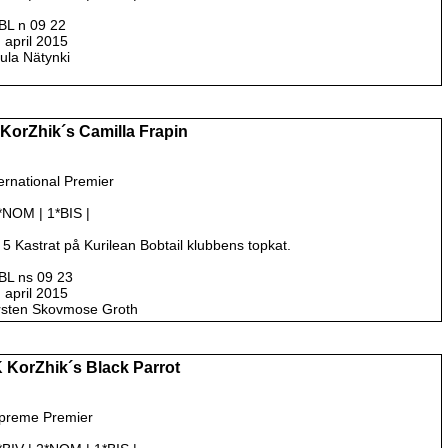
BL n 09 22
. april 2015
uula Nätynki
 KorZhik´s Camilla Frapin
ernational Premier
6*NOM | 1*BIS |
 5 Kastrat på Kurilean Bobtail klubbens topkat.
BL ns 09 23
. april 2015
irsten Skovmose Groth
 KorZhik´s Black Parrot
preme Premier