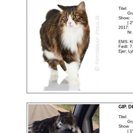
Titel:
Gr
Show:
| 
2017:
Nr.
EMS: K
Født: 7
Ejer: L
GIP. D
Titel:
Gr
Show
| 1