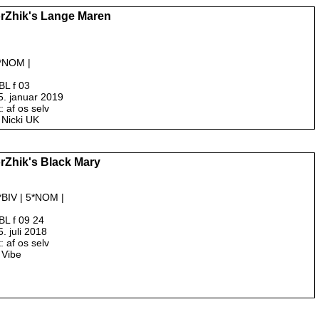
rZhik's Lange Maren
2*NOM |
L f 03
5. januar 2019
t: af os selv
 Nicki UK
rZhik's Black Mary
1*BIV | 5*NOM |
L f 09 24
. juli 2018
t: af os selv
 Vibe