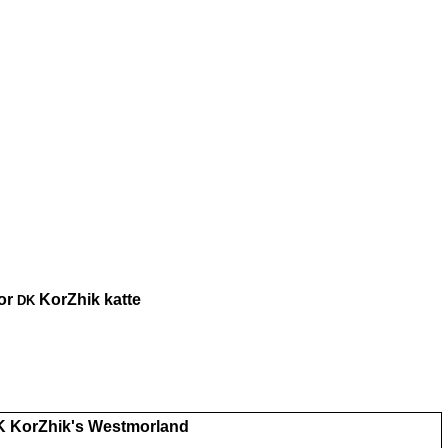
for
KorZhik katte
DK
K KorZhik's Westmorland