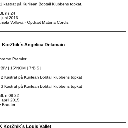
1 kastrat på Kurilean Bobtail Klubbens topkat.
BL ns 24
. juni 2016
aniela Volfová - Opdræt Materia Cordis
 KorZhik´s Angelica Delamain
preme Premier
*BIV | 15*NOM | 7*BIS |
 2 Kastrat på Kurilean Bobtail klubbens topkat
 3 Kastrat på Kurilean Bobtail klubbens topkat
BL n 09 22
. april 2015
v Brauter
K KorZhik´s Louis Vallet