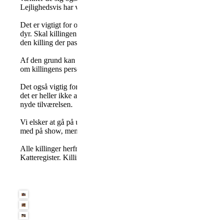
Lejlighedsvis har vi også besøg af hunde.
Det er vigtigt for os at vores killinger får det helt rigtige hjem, 
dyr. Skal killingen med på ferie? ønsker man at udstille? OSV. dett
den killing der passer til dem.
Af den grund kan vores killinger heller ikke reserveres før de er 
om killingens personlighed, men kontakt os gerne, hvis du er intere
Det også vigtig for os, at vores katte er harmoniske og trives i fl
det er heller ikke alle, der har et naturtalent som mor. Disse vælg
nyde tilværelsen.
Vi elsker at gå på udstilling, men desværre er det ikke alle katte
med på show, mens andre hader det. Derfor vælger vi at udstille,
Alle killinger herfra er med Felis Danica stamtavle, sundhedsbog
Katteregister. Killinger der er solgt til kæl og show er også neutra