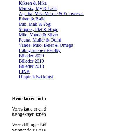
Kiksen & Nika
Marikix, My & Ushi
Agatha, Miss Marple & Franscesca
Ethan & Bølle
Mik, Mak & Yogi
Skipper, Plet & Hugo
Milo, Vanda & Silver
Fauna, Muller & Quini
Vanda, Milo, Beier & Omega
Løbegårdene i Hvolby
Billeder 2020
Billeder 2019
Billeder 2018
LINK
Hippie Kiwi kunst
Hvordan er forholdene for vores killinger og katte
Vores katte er en del af familie, og har adgang til det meste af h
hængekøjer, løbehjul osv. fra værelset er der adgang til en lille
Vores killinger fødes og vokser op i vores stue, da vi ønsker at fø
vænner de sig også til de lyde og gøremål der er i et hjem. Vi ha