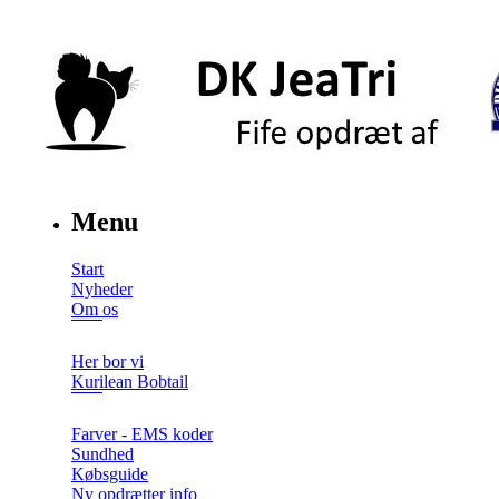
Menu
Start
Nyheder
Om os
Her bor vi
Kurilean Bobtail
Farver - EMS koder
Sundhed
Købsguide
Ny opdrætter info