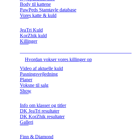
Body til kattene
PawPeds Stamtavle database
Vores katte & kuld
JeaTri Kuld
KorZhik kuld
Killinger
Hvordan vokser vores killinger op
Video af aktuelle kuld
Pasningsvejledning
Planer
Voksne til salg
Show
Info om klasser og titler
DK JeaTri resultater
DK KorZhik resultater
Galleri
Finn & Diamond