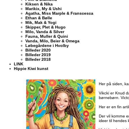
Kiksen & Nika
Marikix, My & Ushi
Agatha, Miss Marple & Franscesca
Ethan & Bølle
Mik, Mak & Yogi
Skipper, Plet & Hugo
Milo, Vanda & Silver
Fauna, Muller & Quini
Vanda, Milo, Beier & Omega
Løbegårdene i Hvolby
Billeder 2020
Billeder 2019
Billeder 2018
LINK
Hippie Kiwi kunst
Her på siden, kan
Vikcki er Knud d
børnebørn. Victo
Her er en fin ar
Der vil komme e
ideer til hendes 