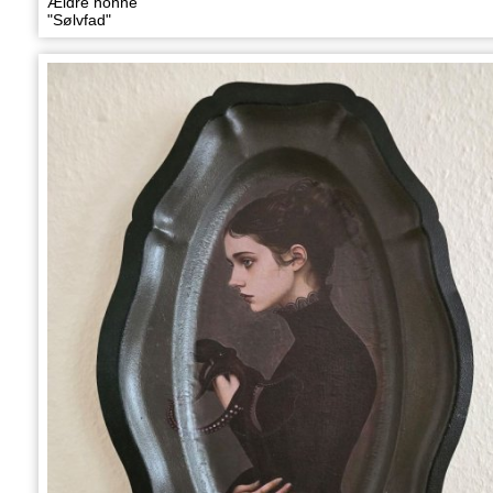
Ældre nonne
"Sølvfad"