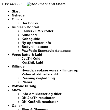
Hits: 448560
Start
Nyheder
Om os
Her bor vi
Kurilean Bobtail
Farver - EMS koder
Sundhed
Købsguide
Ny opdrætter info
Body til kattene
PawPeds Stamtavle database
Vores katte & kuld
JeaTri Kuld
KorZhik kuld
Killinger
Hvordan vokser vores killinger op
Video af aktuelle kuld
Pasningsvejledning
Planer
Voksne til salg
Show
Info om klasser og titler
DK JeaTri resultater
DK KorZhik resultater
Galleri
Finn & Diamond