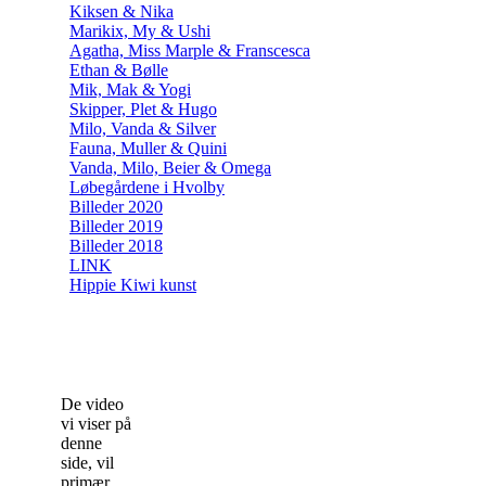
Kiksen & Nika
Marikix, My & Ushi
Agatha, Miss Marple & Franscesca
Ethan & Bølle
Mik, Mak & Yogi
Skipper, Plet & Hugo
Milo, Vanda & Silver
Fauna, Muller & Quini
Vanda, Milo, Beier & Omega
Løbegårdene i Hvolby
Billeder 2020
Billeder 2019
Billeder 2018
LINK
Hippie Kiwi kunst
De video
vi viser på
denne
side, vil
primær