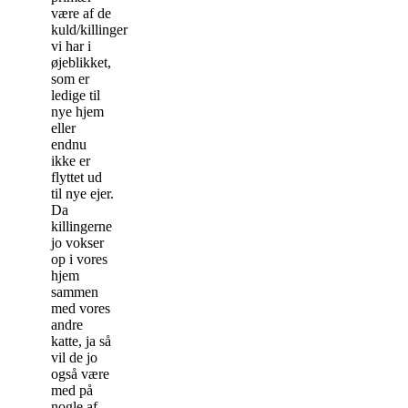
være af de
kuld/killinger
vi har i
øjeblikket,
som er
ledige til
nye hjem
eller
endnu
ikke er
flyttet ud
til nye ejer.
Da
killingerne
jo vokser
op i vores
hjem
sammen
med vores
andre
katte, ja så
vil de jo
også være
med på
nogle af