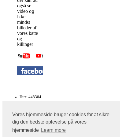
der kan du
også se
video og
ikke
mindst
billeder af
vores katte
og
killinger
Hits: 448304
Jeanette & Knud Erik
Vores hjemmeside bruger cookies for at sikre
kurileanbobtail.dk © Copyright 2009 All Rights
dig den bedste oplevelse på vores
Reserved
hjemmeside
Learn more