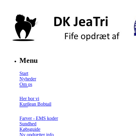
Menu
Start
Nyheder
Om os
Her bor vi
Kurilean Bobtail
Farver - EMS koder
Sundhed
Købsguide
Ny opdrætter info