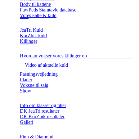
Body til kattene
PawPeds Stamtavle database
Vores katte & kuld
JeaTri Kuld
KorZhik kuld
Killinger
Hvordan vokser vores killinger op
Video af aktuelle kuld
Pasningsvejledning
Planer
Voksne til salg
Show
Info om klasser og titler
DK JeaTri resultater
DK KorZhik resultater
Galleri
Finn & Diamond