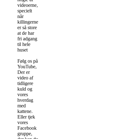
videoerne,
specielt
når
killingerne
er så store
at de har
fri adgang
til hele
huset
Følg os på
YouTube,
Der er
video af
tidligere
kuld og
vores
hverdag
med
kattene.
Eller tjek
vores
Facebook
gruppe,